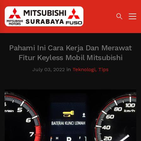
Pahami Ini Cara Kerja Dan Merawat
Fitur Keyless Mobil Mitsubishi
July 03, 2022
in
Teknologi
,
Tips